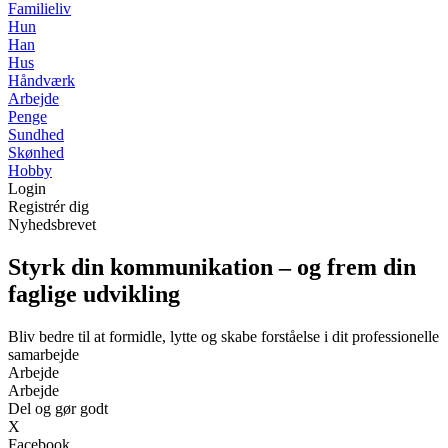
Familieliv
Hun
Han
Hus
Håndværk
Arbejde
Penge
Sundhed
Skønhed
Hobby
Login
Registrér dig
Nyhedsbrevet
Styrk din kommunikation – og frem din
faglige udvikling
Bliv bedre til at formidle, lytte og skabe forståelse i dit professionelle
samarbejde
Arbejde
Arbejde
Del og gør godt
X
Facebook