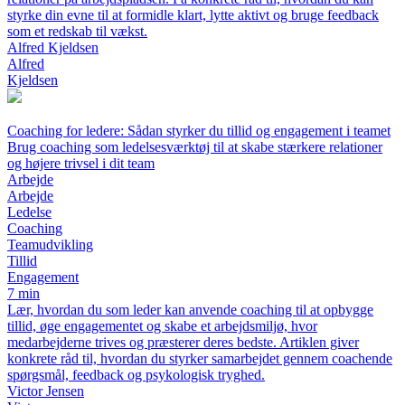
styrke din evne til at formidle klart, lytte aktivt og bruge feedback
som et redskab til vækst.
Alfred Kjeldsen
Alfred
Kjeldsen
Coaching for ledere: Sådan styrker du tillid og engagement i teamet
Brug coaching som ledelsesværktøj til at skabe stærkere relationer
og højere trivsel i dit team
Arbejde
Arbejde
Ledelse
Coaching
Teamudvikling
Tillid
Engagement
7 min
Lær, hvordan du som leder kan anvende coaching til at opbygge
tillid, øge engagementet og skabe et arbejdsmiljø, hvor
medarbejderne trives og præsterer deres bedste. Artiklen giver
konkrete råd til, hvordan du styrker samarbejdet gennem coachende
spørgsmål, feedback og psykologisk tryghed.
Victor Jensen