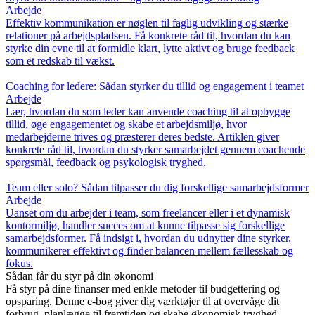
Arbejde
Effektiv kommunikation er nøglen til faglig udvikling og stærke
relationer på arbejdspladsen. Få konkrete råd til, hvordan du kan
styrke din evne til at formidle klart, lytte aktivt og bruge feedback
som et redskab til vækst.
Coaching for ledere: Sådan styrker du tillid og engagement i teamet
Arbejde
Lær, hvordan du som leder kan anvende coaching til at opbygge
tillid, øge engagementet og skabe et arbejdsmiljø, hvor
medarbejderne trives og præsterer deres bedste. Artiklen giver
konkrete råd til, hvordan du styrker samarbejdet gennem coachende
spørgsmål, feedback og psykologisk tryghed.
Team eller solo? Sådan tilpasser du dig forskellige samarbejdsformer
Arbejde
Uanset om du arbejder i team, som freelancer eller i et dynamisk
kontormiljø, handler succes om at kunne tilpasse sig forskellige
samarbejdsformer. Få indsigt i, hvordan du udnytter dine styrker,
kommunikerer effektivt og finder balancen mellem fællesskab og
fokus.
Sådan får du styr på din økonomi
Få styr på dine finanser med enkle metoder til budgettering og
opsparing. Denne e-bog giver dig værktøjer til at overvåge dit
forbrug, planlægge til fremtiden og skabe økonomisk tryghed.