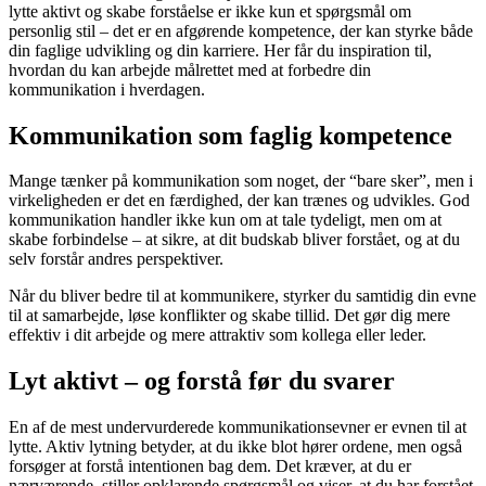
lytte aktivt og skabe forståelse er ikke kun et spørgsmål om
personlig stil – det er en afgørende kompetence, der kan styrke både
din faglige udvikling og din karriere. Her får du inspiration til,
hvordan du kan arbejde målrettet med at forbedre din
kommunikation i hverdagen.
Kommunikation som faglig kompetence
Mange tænker på kommunikation som noget, der “bare sker”, men i
virkeligheden er det en færdighed, der kan trænes og udvikles. God
kommunikation handler ikke kun om at tale tydeligt, men om at
skabe forbindelse – at sikre, at dit budskab bliver forstået, og at du
selv forstår andres perspektiver.
Når du bliver bedre til at kommunikere, styrker du samtidig din evne
til at samarbejde, løse konflikter og skabe tillid. Det gør dig mere
effektiv i dit arbejde og mere attraktiv som kollega eller leder.
Lyt aktivt – og forstå før du svarer
En af de mest undervurderede kommunikationsevner er evnen til at
lytte. Aktiv lytning betyder, at du ikke blot hører ordene, men også
forsøger at forstå intentionen bag dem. Det kræver, at du er
nærværende, stiller opklarende spørgsmål og viser, at du har forstået,