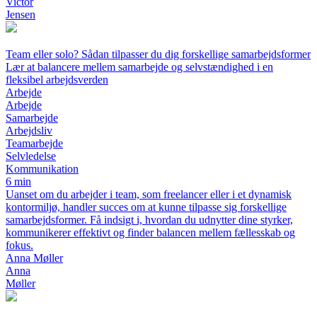
Victor
Jensen
Team eller solo? Sådan tilpasser du dig forskellige samarbejdsformer
Lær at balancere mellem samarbejde og selvstændighed i en
fleksibel arbejdsverden
Arbejde
Arbejde
Samarbejde
Arbejdsliv
Teamarbejde
Selvledelse
Kommunikation
6 min
Uanset om du arbejder i team, som freelancer eller i et dynamisk
kontormiljø, handler succes om at kunne tilpasse sig forskellige
samarbejdsformer. Få indsigt i, hvordan du udnytter dine styrker,
kommunikerer effektivt og finder balancen mellem fællesskab og
fokus.
Anna Møller
Anna
Møller