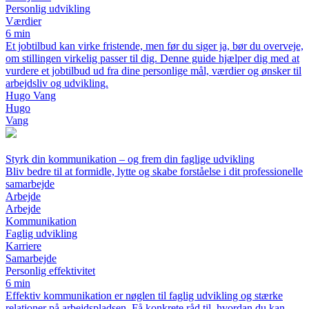
Personlig udvikling
Værdier
6 min
Et jobtilbud kan virke fristende, men før du siger ja, bør du overveje,
om stillingen virkelig passer til dig. Denne guide hjælper dig med at
vurdere et jobtilbud ud fra dine personlige mål, værdier og ønsker til
arbejdsliv og udvikling.
Hugo Vang
Hugo
Vang
Styrk din kommunikation – og frem din faglige udvikling
Bliv bedre til at formidle, lytte og skabe forståelse i dit professionelle
samarbejde
Arbejde
Arbejde
Kommunikation
Faglig udvikling
Karriere
Samarbejde
Personlig effektivitet
6 min
Effektiv kommunikation er nøglen til faglig udvikling og stærke
relationer på arbejdspladsen. Få konkrete råd til, hvordan du kan