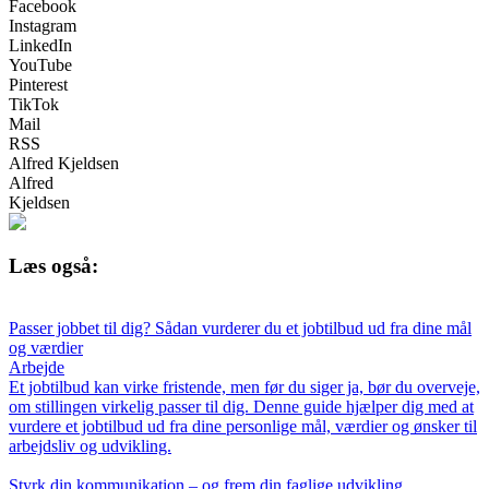
Facebook
Instagram
LinkedIn
YouTube
Pinterest
TikTok
Mail
RSS
Alfred Kjeldsen
Alfred
Kjeldsen
Læs også:
Passer jobbet til dig? Sådan vurderer du et jobtilbud ud fra dine mål
og værdier
Arbejde
Et jobtilbud kan virke fristende, men før du siger ja, bør du overveje,
om stillingen virkelig passer til dig. Denne guide hjælper dig med at
vurdere et jobtilbud ud fra dine personlige mål, værdier og ønsker til
arbejdsliv og udvikling.
Styrk din kommunikation – og frem din faglige udvikling