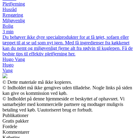
Pletfjerning
Husråd
Rengøring
Miljøvenlig
Bolig
3 min
Du behøver ikke dyre specialprodukter for at få tøjet, sofaen eller
tæppet til at se ud som nyt igen. Med få ingredienser fra køkkenet
kan du nemt og miljøvenligt fjerne alt fra rødvin til kuglepen. Få de
bedste tips til effektiv pletfjerning her.
Hugo Vang
Hugo
Vang
© Dette materiale må ikke kopieres.
© Indholdet må ikke gengives uden tilladelse. Nogle links på siden
kan give os kommission ved køb.
© Indholdet på denne hjemmeside er beskyttet af ophavsret. Vi
samarbejder med kommercielle partnere og modtager muligvis
betaling ved køb. Uautoriseret brug er forbudt.
Publikationer
Gratis pakker
Fordele
Kommentarer
Købetips