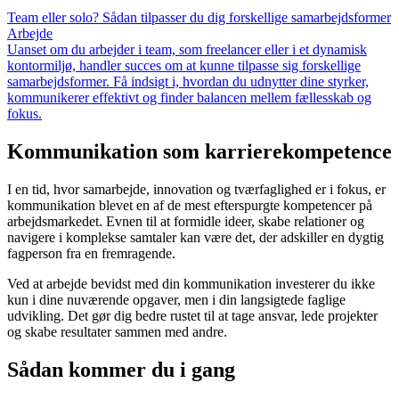
Team eller solo? Sådan tilpasser du dig forskellige samarbejdsformer
Arbejde
Uanset om du arbejder i team, som freelancer eller i et dynamisk
kontormiljø, handler succes om at kunne tilpasse sig forskellige
samarbejdsformer. Få indsigt i, hvordan du udnytter dine styrker,
kommunikerer effektivt og finder balancen mellem fællesskab og
fokus.
Kommunikation som karrierekompetence
I en tid, hvor samarbejde, innovation og tværfaglighed er i fokus, er
kommunikation blevet en af de mest efterspurgte kompetencer på
arbejdsmarkedet. Evnen til at formidle ideer, skabe relationer og
navigere i komplekse samtaler kan være det, der adskiller en dygtig
fagperson fra en fremragende.
Ved at arbejde bevidst med din kommunikation investerer du ikke
kun i dine nuværende opgaver, men i din langsigtede faglige
udvikling. Det gør dig bedre rustet til at tage ansvar, lede projekter
og skabe resultater sammen med andre.
Sådan kommer du i gang