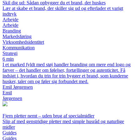
Skil dig ud: Sådan opbygger du et brand, der huskes
Lær at skabe et brand, der skiller sig ud og efterlader et varigt
indtryk
Arbejde
Arbejde
Branding
Markedsføring
Virksomhedsidentitet
Kommunikation
Strategi
6 min
I et marked fyldt med støj handler branding om mere end logo og
farver – det handler om følelser, fortællinger og autenticitet. Få
indsigt i, hvordan du trin for trin bygger et brand, som kunderne
husker, taler om og føler sig forbundet med.
Emil Jørgensen
Emil
Jørgensen
Fjern pletter nemt – uden brug af specialmidler
Slip af med genstridige pletter med simple husråd og naturlige
midler
Guides
Guides