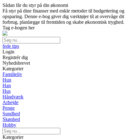
Sådan får du styr på din økonomi
Få styr på dine finanser med enkle metoder til budgettering og
opsparing. Denne e-bog giver dig værktøjer til at overvåge dit
forbrug, planlægge til fremtiden og skabe økonomisk tryghed.
Tag e-bogen her
fede tips
Login
Registrér dig
Nyhedsbrevet
Kategorier
Familieliv
Hun
Han
Hus
Håndværk
Arbejde
Penge
Sundhed
Skønhed
Hobby
Kategorier