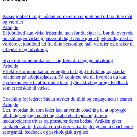
Passer jobbet til dig? Sådan vurderer du et jobtilbud ud fra dine mål
og værdier
Arbejde
Et jobtilbud kan virke fristende, men før du siger ja, bør du overveje,
om stillingen virkelig passer til dig. Denne guide hjælper dig med at
vurdere et jobtilbud ud fra dine personlige mål, værdier og ønsker til
arbejdsliv og udvikling.
Styrk din kommunikation – og frem din faglige udvikling
Arbejde
Effektiv kommunikation er nøglen til faglig udvikling og stærke
relationer på arbejdspladsen. Få konkrete råd til, hvordan du kan
styrke din evne til at formidle klart, lytte aktivt og bruge feedback
som et redskab til vækst.
Coaching for ledere: Sådan styrker du tillid og engagement i teamet
Arbejde
Lær, hvordan du som leder kan anvende coaching til at opbygge
tillid, øge engagementet og skabe et arbejdsmiljø, hvor
medarbejderne trives og præsterer deres bedste. Artiklen giver
konkrete råd til, hvordan du styrker samarbejdet gennem coachende
spørgsmål, feedback og psykologisk tryghed.