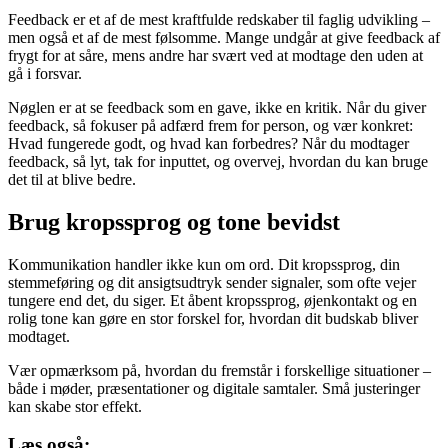
Feedback er et af de mest kraftfulde redskaber til faglig udvikling –
men også et af de mest følsomme. Mange undgår at give feedback af
frygt for at såre, mens andre har svært ved at modtage den uden at
gå i forsvar.
Nøglen er at se feedback som en gave, ikke en kritik. Når du giver
feedback, så fokuser på adfærd frem for person, og vær konkret:
Hvad fungerede godt, og hvad kan forbedres? Når du modtager
feedback, så lyt, tak for inputtet, og overvej, hvordan du kan bruge
det til at blive bedre.
Brug kropssprog og tone bevidst
Kommunikation handler ikke kun om ord. Dit kropssprog, din
stemmeføring og dit ansigtsudtryk sender signaler, som ofte vejer
tungere end det, du siger. Et åbent kropssprog, øjenkontakt og en
rolig tone kan gøre en stor forskel for, hvordan dit budskab bliver
modtaget.
Vær opmærksom på, hvordan du fremstår i forskellige situationer –
både i møder, præsentationer og digitale samtaler. Små justeringer
kan skabe stor effekt.
Læs også: