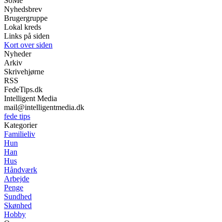
SoMe
Nyhedsbrev
Brugergruppe
Lokal kreds
Links på siden
Kort over siden
Nyheder
Arkiv
Skrivehjørne
RSS
FedeTips.dk
Intelligent Media
mail@intelligentmedia.dk
fede tips
Kategorier
Familieliv
Hun
Han
Hus
Håndværk
Arbejde
Penge
Sundhed
Skønhed
Hobby