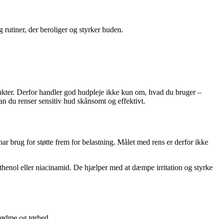
 rutiner, der beroliger og styrker huden.
ukter. Derfor handler god hudpleje ikke kun om, hvad du bruger –
n du renser sensitiv hud skånsomt og effektivt.
ar brug for støtte frem for belastning. Målet med rens er derfor ikke
thenol eller niacinamid. De hjælper med at dæmpe irritation og styrke
rødme og tørhed.