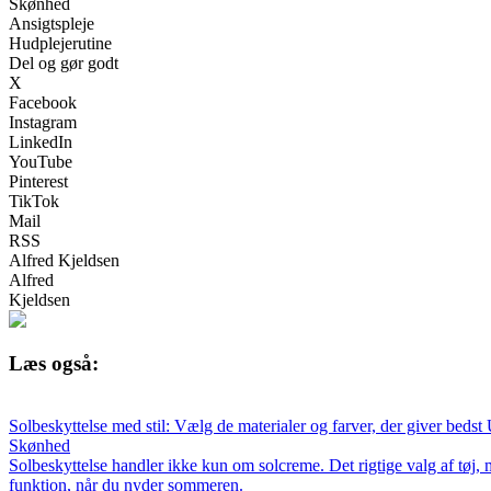
Skønhed
Ansigtspleje
Hudplejerutine
Del og gør godt
X
Facebook
Instagram
LinkedIn
YouTube
Pinterest
TikTok
Mail
RSS
Alfred Kjeldsen
Alfred
Kjeldsen
Læs også:
Solbeskyttelse med stil: Vælg de materialer og farver, der giver bedst
Skønhed
Solbeskyttelse handler ikke kun om solcreme. Det rigtige valg af tøj, 
funktion, når du nyder sommeren.