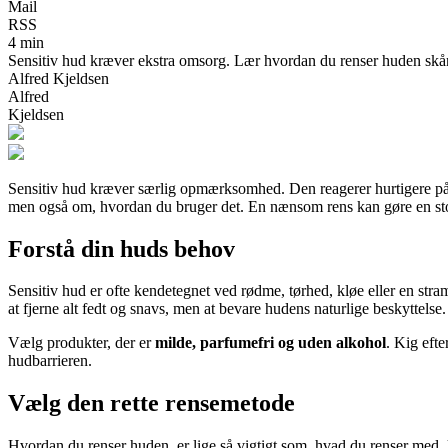
Mail
RSS
4 min
Sensitiv hud kræver ekstra omsorg. Lær hvordan du renser huden skånsom
Alfred Kjeldsen
Alfred
Kjeldsen
Sensitiv hud kræver særlig opmærksomhed. Den reagerer hurtigere på 
men også om, hvordan du bruger det. En nænsom rens kan gøre en stor 
Forstå din huds behov
Sensitiv hud er ofte kendetegnet ved rødme, tørhed, kløe eller en stra
at fjerne alt fedt og snavs, men at bevare hudens naturlige beskyttelse.
Vælg produkter, der er
milde, parfumefri og uden alkohol
. Kig eft
hudbarrieren.
Vælg den rette rensemetode
Hvordan du renser huden, er lige så vigtigt som, hvad du renser med