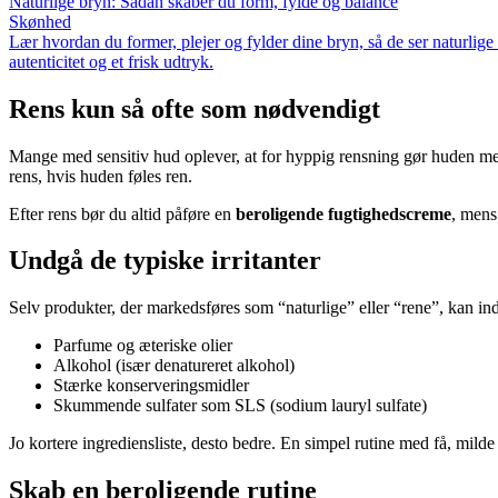
Naturlige bryn: Sådan skaber du form, fylde og balance
Skønhed
Lær hvordan du former, plejer og fylder dine bryn, så de ser naturlig
autenticitet og et frisk udtryk.
Rens kun så ofte som nødvendigt
Mange med sensitiv hud oplever, at for hyppig rensning gør huden mer
rens, hvis huden føles ren.
Efter rens bør du altid påføre en
beroligende fugtighedscreme
, mens
Undgå de typiske irritanter
Selv produkter, der markedsføres som “naturlige” eller “rene”, kan in
Parfume og æteriske olier
Alkohol (især denatureret alkohol)
Stærke konserveringsmidler
Skummende sulfater som SLS (sodium lauryl sulfate)
Jo kortere ingrediensliste, desto bedre. En simpel rutine med få, milde
Skab en beroligende rutine