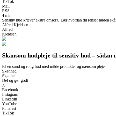
TikTok
Mail
RSS
4 min
Sensitiv hud kræver ekstra omsorg. Lær hvordan du renser huden skånsom
Alfred Kjeldsen
Alfred
Kjeldsen
Skånsom hudpleje til sensitiv hud – sådan
Få en sund og rolig hud med milde produkter og nænsom pleje
Skønhed
Skønhed
Del og gør godt
X
Facebook
Instagram
LinkedIn
YouTube
Pinterest
TikTok